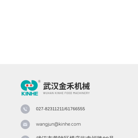
027-82311211/61766555
wangjun@kinhe.com