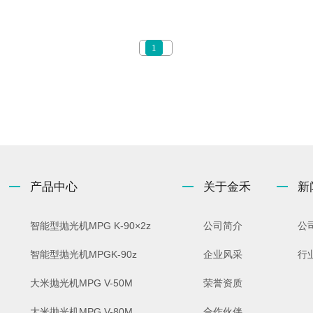
1
产品中心
关于金禾
新
智能型抛光机MPG K-90×2z
公司简介
公
智能型抛光机MPGK-90z
企业风采
行
大米抛光机MPG V-50M
荣誉资质
大米抛光机MPG V-80M
合作伙伴